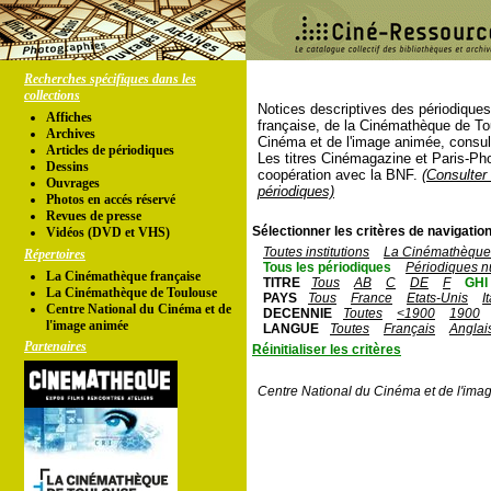
Recherches spécifiques dans les
collections
Notices descriptives des périodique
Affiches
française, de la Cinémathèque de To
Archives
Cinéma et de l'image animée, consul
Articles de périodiques
Les titres Cinémagazine et Paris-Ph
Dessins
coopération avec la BNF.
(Consulter 
Ouvrages
périodiques)
Photos en accés réservé
Revues de presse
Sélectionner les critères de navigation
Vidéos (DVD et VHS)
Toutes institutions
La Cinémathèque 
Répertoires
Tous les périodiques
Périodiques n
La Cinémathèque française
TITRE
Tous
AB
C
DE
F
GHI
La Cinémathèque de Toulouse
PAYS
Tous
France
Etats-Unis
I
Centre National du Cinéma et de
DECENNIE
Toutes
<1900
1900
l'image animée
LANGUE
Toutes
Français
Anglai
Partenaires
Réinitialiser les critères
Centre National du Cinéma et de l'ima