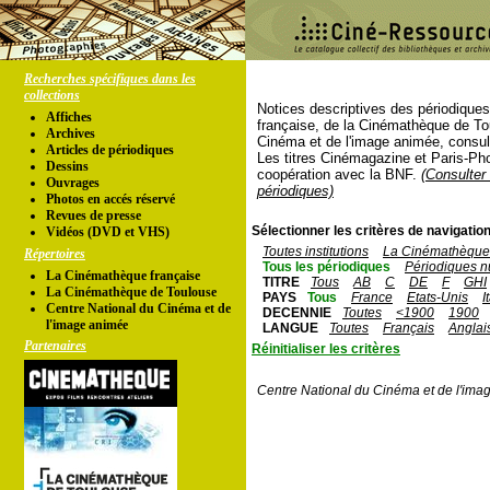
Recherches spécifiques dans les
collections
Notices descriptives des périodique
Affiches
française, de la Cinémathèque de To
Archives
Cinéma et de l'image animée, consul
Articles de périodiques
Les titres Cinémagazine et Paris-Ph
Dessins
coopération avec la BNF.
(Consulter 
Ouvrages
périodiques)
Photos en accés réservé
Revues de presse
Sélectionner les critères de navigation
Vidéos (DVD et VHS)
Toutes institutions
La Cinémathèque 
Répertoires
Tous les périodiques
Périodiques n
La Cinémathèque française
TITRE
Tous
AB
C
DE
F
GHI
La Cinémathèque de Toulouse
PAYS
Tous
France
Etats-Unis
I
Centre National du Cinéma et de
DECENNIE
Toutes
<1900
1900
l'image animée
LANGUE
Toutes
Français
Anglai
Partenaires
Réinitialiser les critères
Centre National du Cinéma et de l'ima