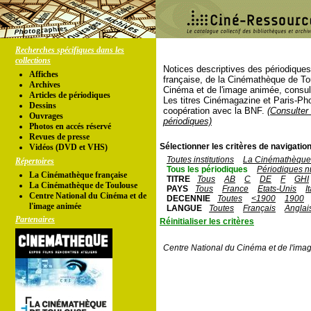
Recherches spécifiques dans les
collections
Notices descriptives des périodique
Affiches
française, de la Cinémathèque de To
Archives
Cinéma et de l'image animée, consul
Articles de périodiques
Les titres Cinémagazine et Paris-Ph
Dessins
coopération avec la BNF.
(Consulter 
Ouvrages
périodiques)
Photos en accés réservé
Revues de presse
Sélectionner les critères de navigation
Vidéos (DVD et VHS)
Toutes institutions
La Cinémathèque 
Répertoires
Tous les périodiques
Périodiques n
La Cinémathèque française
TITRE
Tous
AB
C
DE
F
GHI
La Cinémathèque de Toulouse
PAYS
Tous
France
Etats-Unis
I
Centre National du Cinéma et de
DECENNIE
Toutes
<1900
1900
l'image animée
LANGUE
Toutes
Français
Anglai
Partenaires
Réinitialiser les critères
Centre National du Cinéma et de l'ima