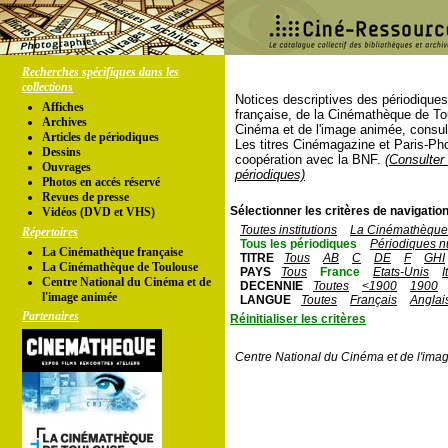
Recherches spécifiques dans les
collections
Notices descriptives des périodique
Affiches
française, de la Cinémathèque de To
Archives
Cinéma et de l'image animée, consul
Articles de périodiques
Les titres Cinémagazine et Paris-Ph
Dessins
coopération avec la BNF.
(Consulter 
Ouvrages
périodiques)
Photos en accés réservé
Revues de presse
Sélectionner les critères de navigation
Vidéos (DVD et VHS)
Toutes institutions
La Cinémathèque 
Répertoires
Tous les périodiques
Périodiques n
La Cinémathèque française
TITRE
Tous
AB
C
DE
F
GHI
La Cinémathèque de Toulouse
PAYS
Tous
France
Etats-Unis
I
Centre National du Cinéma et de
DECENNIE
Toutes
<1900
1900
l'image animée
LANGUE
Toutes
Français
Anglai
Partenaires
Réinitialiser les critères
Centre National du Cinéma et de l'ima