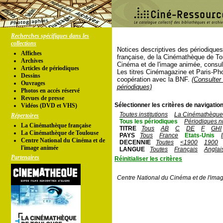
Recherches spécifiques dans les
collections
Notices descriptives des périodique
Affiches
française, de la Cinémathèque de To
Archives
Cinéma et de l'image animée, consul
Articles de périodiques
Les titres Cinémagazine et Paris-Ph
Dessins
coopération avec la BNF.
(Consulter 
Ouvrages
périodiques)
Photos en accés réservé
Revues de presse
Sélectionner les critères de navigation
Vidéos (DVD et VHS)
Toutes institutions
La Cinémathèque 
Répertoires
Tous les périodiques
Périodiques n
La Cinémathèque française
TITRE
Tous
AB
C
DE
F
GHI
La Cinémathèque de Toulouse
PAYS
Tous
France
Etats-Unis
Centre National du Cinéma et de
DECENNIE
Toutes
<1900
1900
l'image animée
LANGUE
Toutes
Français
Anglai
Partenaires
Réinitialiser les critères
Centre National du Cinéma et de l'ima