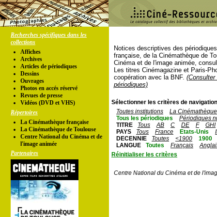
Recherches spécifiques dans les
collections
Notices descriptives des périodique
Affiches
française, de la Cinémathèque de To
Archives
Cinéma et de l'image animée, consul
Articles de périodiques
Les titres Cinémagazine et Paris-Ph
Dessins
coopération avec la BNF.
(Consulter 
Ouvrages
périodiques)
Photos en accés réservé
Revues de presse
Sélectionner les critères de navigation
Vidéos (DVD et VHS)
Toutes institutions
La Cinémathèque 
Répertoires
Tous les périodiques
Périodiques n
La Cinémathèque française
TITRE
Tous
AB
C
DE
F
GHI
La Cinémathèque de Toulouse
PAYS
Tous
France
Etats-Unis
Centre National du Cinéma et de
DECENNIE
Toutes
<1900
1900
l'image animée
LANGUE
Toutes
Français
Anglai
Partenaires
Réinitialiser les critères
Centre National du Cinéma et de l'ima