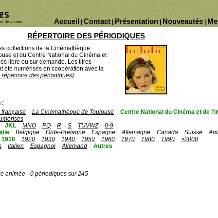
Accueil
Contact
Présentation
Nouveautés
Me
|
|
|
|
RÉPERTOIRE DES PÉRIODIQUES
des collections de la Cinémathèque
ouse et du Centre National du Cinéma et
ès libre ou sur demande. Les titres
 été numérisés en coopération avec la
u répertoire des périodiques)
 :
française
La Cinémathèque de Toulouse
Centre National du Cinéma et de l
umérisés
JKL
MNO
PQ
R
S
TUVWZ
0-9
talie
Belgique
Grde-Bretagne
Espagne
Allemagne
Canada
Suisse
Aut
1910
1920
1930
1940
1950
1960
1970
1980
1990
>2000
s
Italien
Espagnol
Allemand
Autres
ge animée - 0 périodiques sur 245