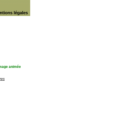
ntions légales
'image animée
res