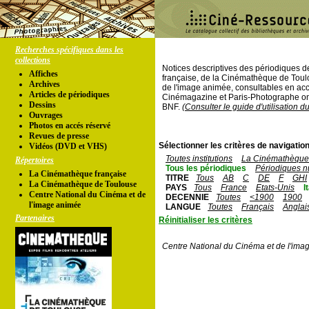
Recherches spécifiques dans les
collections
Notices descriptives des périodiques 
Affiches
française, de la Cinémathèque de Toul
Archives
de l'image animée, consultables en acc
Articles de périodiques
Cinémagazine et Paris-Photographe ont
Dessins
BNF.
(Consulter le guide d'utilisation d
Ouvrages
Photos en accés réservé
Revues de presse
Sélectionner les critères de navigation
Vidéos (DVD et VHS)
Toutes institutions
La Cinémathèque 
Répertoires
Tous les périodiques
Périodiques n
La Cinémathèque française
TITRE
Tous
AB
C
DE
F
GHI
La Cinémathèque de Toulouse
PAYS
Tous
France
Etats-Unis
I
Centre National du Cinéma et de
DECENNIE
Toutes
<1900
1900
l'image animée
LANGUE
Toutes
Français
Anglai
Partenaires
Réinitialiser les critères
Centre National du Cinéma et de l'ima