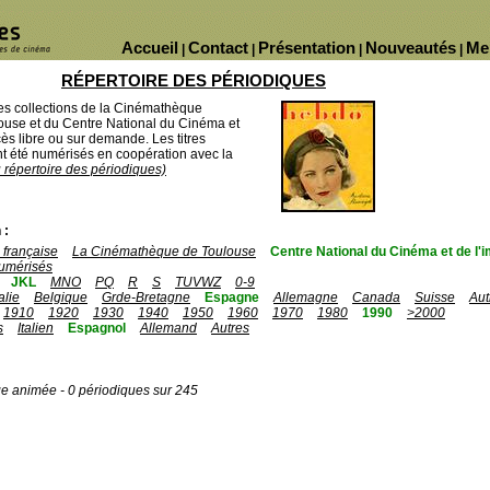
Accueil
Contact
Présentation
Nouveautés
Me
|
|
|
|
RÉPERTOIRE DES PÉRIODIQUES
des collections de la Cinémathèque
ouse et du Centre National du Cinéma et
ès libre ou sur demande. Les titres
 été numérisés en coopération avec la
u répertoire des périodiques)
 :
française
La Cinémathèque de Toulouse
Centre National du Cinéma et de l
umérisés
JKL
MNO
PQ
R
S
TUVWZ
0-9
talie
Belgique
Grde-Bretagne
Espagne
Allemagne
Canada
Suisse
Aut
1910
1920
1930
1940
1950
1960
1970
1980
1990
>2000
s
Italien
Espagnol
Allemand
Autres
ge animée - 0 périodiques sur 245