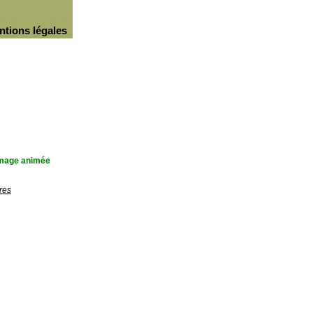
ntions légales
'image animée
res