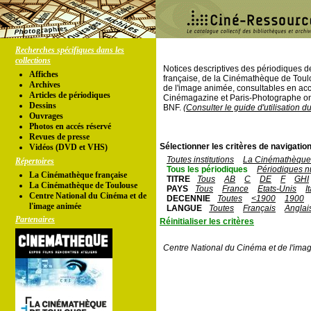
Recherches spécifiques dans les
collections
Notices descriptives des périodiques 
Affiches
française, de la Cinémathèque de Toul
Archives
de l'image animée, consultables en acc
Articles de périodiques
Cinémagazine et Paris-Photographe ont
Dessins
BNF.
(Consulter le guide d'utilisation d
Ouvrages
Photos en accés réservé
Revues de presse
Sélectionner les critères de navigation
Vidéos (DVD et VHS)
Toutes institutions
La Cinémathèque 
Répertoires
Tous les périodiques
Périodiques n
La Cinémathèque française
TITRE
Tous
AB
C
DE
F
GHI
La Cinémathèque de Toulouse
PAYS
Tous
France
Etats-Unis
I
Centre National du Cinéma et de
DECENNIE
Toutes
<1900
1900
l'image animée
LANGUE
Toutes
Français
Anglai
Partenaires
Réinitialiser les critères
Centre National du Cinéma et de l'ima