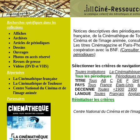
Recherches spécifiques dans les
collections
Notices descriptives des périodique
Affiches
française, de la Cinémathèque de To
Archives
Cinéma et de l'image animée, consul
Articles de périodiques
Les titres Cinémagazine et Paris-Ph
Dessins
coopération avec la BNF.
(Consulter 
Ouvrages
périodiques)
Photos en accés réservé
Revues de presse
Sélectionner les critères de navigation
Vidéos (DVD et VHS)
Toutes institutions
La Cinémathèque 
Répertoires
Tous les périodiques
Périodiques n
La Cinémathèque française
TITRE
Tous
AB
C
DE
F
GHI
La Cinémathèque de Toulouse
PAYS
Tous
France
Etats-Unis
I
Centre National du Cinéma et de
DECENNIE
Toutes
<1900
1900
l'image animée
LANGUE
Toutes
Français
Anglai
Partenaires
Réinitialiser les critères
Centre National du Cinéma et de l'ima