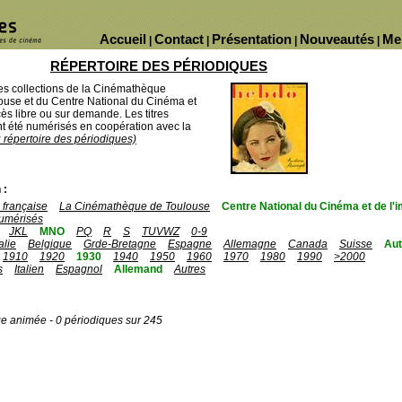
Accueil
Contact
Présentation
Nouveautés
Me
|
|
|
|
RÉPERTOIRE DES PÉRIODIQUES
des collections de la Cinémathèque
ouse et du Centre National du Cinéma et
ès libre ou sur demande. Les titres
 été numérisés en coopération avec la
u répertoire des périodiques)
 :
française
La Cinémathèque de Toulouse
Centre National du Cinéma et de l
umérisés
JKL
MNO
PQ
R
S
TUVWZ
0-9
talie
Belgique
Grde-Bretagne
Espagne
Allemagne
Canada
Suisse
Aut
1910
1920
1930
1940
1950
1960
1970
1980
1990
>2000
s
Italien
Espagnol
Allemand
Autres
ge animée - 0 périodiques sur 245