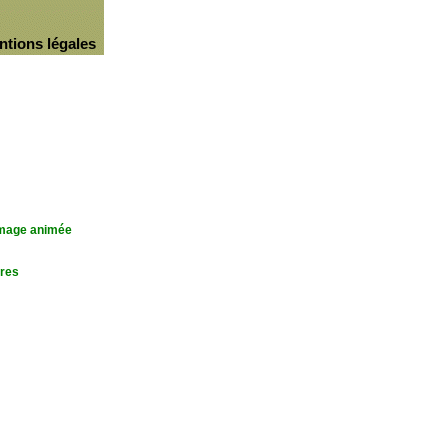
ntions légales
'image animée
res