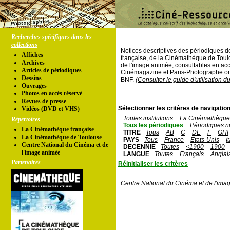
Recherches spécifiques dans les
collections
Notices descriptives des périodiques 
Affiches
française, de la Cinémathèque de Toul
Archives
de l'image animée, consultables en acc
Articles de périodiques
Cinémagazine et Paris-Photographe ont
Dessins
BNF.
(Consulter le guide d'utilisation d
Ouvrages
Photos en accés réservé
Revues de presse
Sélectionner les critères de navigation
Vidéos (DVD et VHS)
Toutes institutions
La Cinémathèque 
Répertoires
Tous les périodiques
Périodiques n
La Cinémathèque française
TITRE
Tous
AB
C
DE
F
GHI
La Cinémathèque de Toulouse
PAYS
Tous
France
Etats-Unis
I
Centre National du Cinéma et de
DECENNIE
Toutes
<1900
1900
l'image animée
LANGUE
Toutes
Français
Anglai
Partenaires
Réinitialiser les critères
Centre National du Cinéma et de l'ima