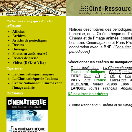
Recherches spécifiques dans les
collections
Notices descriptives des périodique
Affiches
française, de la Cinémathèque de To
Archives
Cinéma et de l'image animée, consul
Articles de périodiques
Les titres Cinémagazine et Paris-Ph
Dessins
coopération avec la BNF.
(Consulter 
Ouvrages
périodiques)
Photos en accés réservé
Revues de presse
Sélectionner les critères de navigation
Vidéos (DVD et VHS)
Toutes institutions
La Cinémathèque 
Répertoires
Tous les périodiques
Périodiques n
La Cinémathèque française
TITRE
Tous
AB
C
DE
F
GHI
La Cinémathèque de Toulouse
PAYS
Tous
France
Etats-Unis
I
Centre National du Cinéma et de
DECENNIE
Toutes
<1900
1900
l'image animée
LANGUE
Toutes
Français
Anglai
Partenaires
Réinitialiser les critères
Centre National du Cinéma et de l'ima