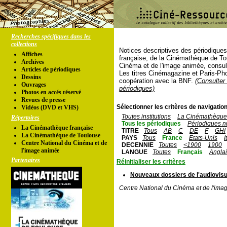
Recherches spécifiques dans les
collections
Notices descriptives des périodique
Affiches
française, de la Cinémathèque de To
Archives
Cinéma et de l'image animée, consul
Articles de périodiques
Les titres Cinémagazine et Paris-Ph
Dessins
coopération avec la BNF.
(Consulter 
Ouvrages
périodiques)
Photos en accés réservé
Revues de presse
Sélectionner les critères de navigation
Vidéos (DVD et VHS)
Toutes institutions
La Cinémathèque 
Répertoires
Tous les périodiques
Périodiques n
La Cinémathèque française
TITRE
Tous
AB
C
DE
F
GHI
La Cinémathèque de Toulouse
PAYS
Tous
France
Etats-Unis
I
Centre National du Cinéma et de
DECENNIE
Toutes
<1900
1900
l'image animée
LANGUE
Toutes
Français
Angla
Partenaires
Réinitialiser les critères
Nouveaux dossiers de l'audiovisu
Centre National du Cinéma et de l'ima