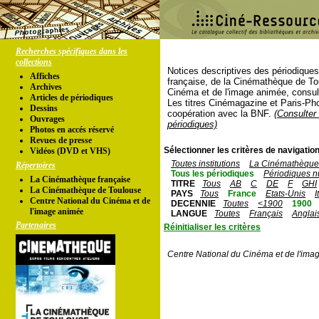
Recherches spécifiques dans les
collections
Notices descriptives des périodique
Affiches
française, de la Cinémathèque de To
Archives
Cinéma et de l'image animée, consul
Articles de périodiques
Les titres Cinémagazine et Paris-Ph
Dessins
coopération avec la BNF.
(Consulter 
Ouvrages
périodiques)
Photos en accés réservé
Revues de presse
Sélectionner les critères de navigation
Vidéos (DVD et VHS)
Toutes institutions
La Cinémathèque 
Répertoires
Tous les périodiques
Périodiques n
La Cinémathèque française
TITRE
Tous
AB
C
DE
F
GHI
La Cinémathèque de Toulouse
PAYS
Tous
France
Etats-Unis
I
Centre National du Cinéma et de
DECENNIE
Toutes
<1900
1900
l'image animée
LANGUE
Toutes
Français
Anglai
Partenaires
Réinitialiser les critères
Centre National du Cinéma et de l'ima