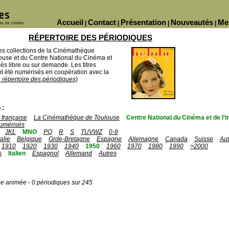
Accueil
Contact
Présentation
Nouveautés
Me
|
|
|
|
RÉPERTOIRE DES PÉRIODIQUES
des collections de la Cinémathèque
ouse et du Centre National du Cinéma et
ès libre ou sur demande. Les titres
 été numérisés en coopération avec la
u répertoire des périodiques)
 :
française
La Cinémathèque de Toulouse
Centre National du Cinéma et de l
umérisés
JKL
MNO
PQ
R
S
TUVWZ
0-9
talie
Belgique
Grde-Bretagne
Espagne
Allemagne
Canada
Suisse
Aut
1910
1920
1930
1940
1950
1960
1970
1980
1990
>2000
s
Italien
Espagnol
Allemand
Autres
ge animée - 0 périodiques sur 245