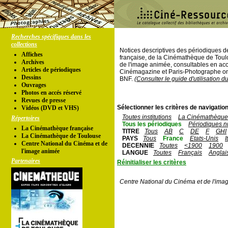
Recherches spécifiques dans les
collections
Notices descriptives des périodiques 
Affiches
française, de la Cinémathèque de Toul
Archives
de l'image animée, consultables en acc
Articles de périodiques
Cinémagazine et Paris-Photographe ont
Dessins
BNF.
(Consulter le guide d'utilisation d
Ouvrages
Photos en accés réservé
Revues de presse
Sélectionner les critères de navigation
Vidéos (DVD et VHS)
Toutes institutions
La Cinémathèque 
Répertoires
Tous les périodiques
Périodiques n
La Cinémathèque française
TITRE
Tous
AB
C
DE
F
GHI
La Cinémathèque de Toulouse
PAYS
Tous
France
Etats-Unis
I
Centre National du Cinéma et de
DECENNIE
Toutes
<1900
1900
l'image animée
LANGUE
Toutes
Français
Anglai
Partenaires
Réinitialiser les critères
Centre National du Cinéma et de l'ima