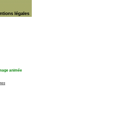
ntions légales
'image animée
res