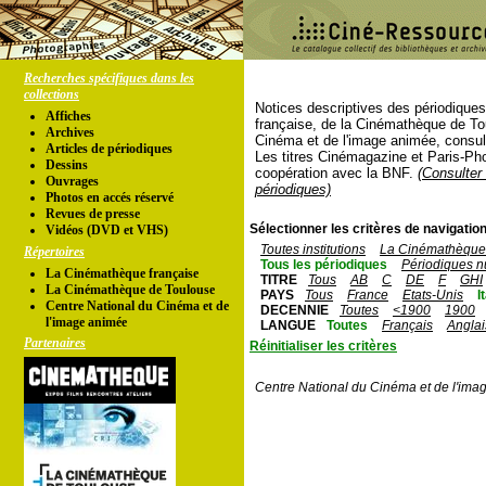
Recherches spécifiques dans les
collections
Notices descriptives des périodique
Affiches
française, de la Cinémathèque de To
Archives
Cinéma et de l'image animée, consul
Articles de périodiques
Les titres Cinémagazine et Paris-Ph
Dessins
coopération avec la BNF.
(Consulter 
Ouvrages
périodiques)
Photos en accés réservé
Revues de presse
Sélectionner les critères de navigation
Vidéos (DVD et VHS)
Toutes institutions
La Cinémathèque 
Répertoires
Tous les périodiques
Périodiques n
La Cinémathèque française
TITRE
Tous
AB
C
DE
F
GHI
La Cinémathèque de Toulouse
PAYS
Tous
France
Etats-Unis
I
Centre National du Cinéma et de
DECENNIE
Toutes
<1900
1900
l'image animée
LANGUE
Toutes
Français
Anglai
Partenaires
Réinitialiser les critères
Centre National du Cinéma et de l'ima