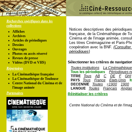
Recherches spécifiques dans les
collections
Notices descriptives des périodique
Affiches
française, de la Cinémathèque de To
Archives
Cinéma et de l'image animée, consul
Articles de périodiques
Les titres Cinémagazine et Paris-Ph
Dessins
coopération avec la BNF.
(Consulter 
Ouvrages
périodiques)
Photos en accés réservé
Revues de presse
Sélectionner les critères de navigation
Vidéos (DVD et VHS)
Toutes institutions
La Cinémathèque 
Répertoires
Tous les périodiques
Périodiques n
La Cinémathèque française
TITRE
Tous
AB
C
DE
F
GHI
La Cinémathèque de Toulouse
PAYS
Tous
France
Etats-Unis
I
Centre National du Cinéma et de
DECENNIE
Toutes
<1900
1900
l'image animée
LANGUE
Toutes
Français
Anglai
Partenaires
Réinitialiser les critères
Centre National du Cinéma et de l'ima