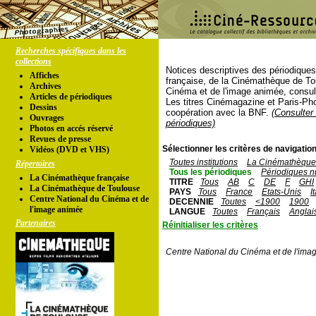
Recherches spécifiques dans les
collections
Notices descriptives des périodique
Affiches
française, de la Cinémathèque de To
Archives
Cinéma et de l'image animée, consul
Articles de périodiques
Les titres Cinémagazine et Paris-Ph
Dessins
coopération avec la BNF.
(Consulter 
Ouvrages
périodiques)
Photos en accés réservé
Revues de presse
Sélectionner les critères de navigation
Vidéos (DVD et VHS)
Toutes institutions
La Cinémathèque 
Répertoires
Tous les périodiques
Périodiques n
La Cinémathèque française
TITRE
Tous
AB
C
DE
F
GHI
La Cinémathèque de Toulouse
PAYS
Tous
France
Etats-Unis
I
Centre National du Cinéma et de
DECENNIE
Toutes
<1900
1900
l'image animée
LANGUE
Toutes
Français
Anglai
Partenaires
Réinitialiser les critères
Centre National du Cinéma et de l'ima