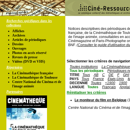
Recherches spécifiques dans les
collections
Notices descriptives des périodiques 
Affiches
française, de la Cinémathèque de Toul
Archives
de l'image animée, consultables en acc
Articles de périodiques
Cinémagazine et Paris-Photographe ont
Dessins
BNF.
(Consulter le guide d'utilisation d
Ouvrages
Photos en accés réservé
Revues de presse
Sélectionner les critères de navigation
Vidéos (DVD et VHS)
Toutes institutions
La Cinémathèque 
Répertoires
Tous les périodiques
Périodiques n
La Cinémathèque française
TITRE
Tous
AB
C
DE
F
GHI
La Cinémathèque de Toulouse
PAYS
Tous
France
Etats-Unis
I
Centre National du Cinéma et de
DECENNIE
Toutes
<1900
1900
l'image animée
LANGUE
Toutes
Français
Anglai
Partenaires
Réinitialiser les critères
Le moniteur du film en Belgique
(1
Centre National du Cinéma et de l'ima