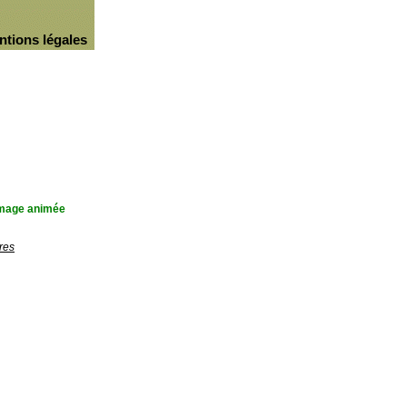
ntions légales
'image animée
res