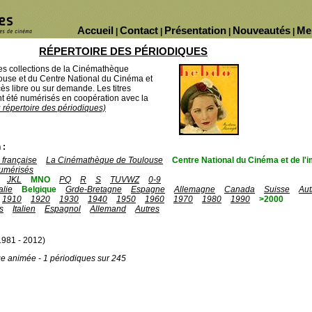
Accueil
Contact
Présentation
Nouveautés
Me
|
|
|
|
RÉPERTOIRE DES PÉRIODIQUES
des collections de la Cinémathèque
ouse et du Centre National du Cinéma et
ès libre ou sur demande. Les titres
 été numérisés en coopération avec la
u répertoire des périodiques)
 :
française
La Cinémathèque de Toulouse
Centre National du Cinéma et de l
umérisés
JKL
MNO
PQ
R
S
TUVWZ
0-9
talie
Belgique
Grde-Bretagne
Espagne
Allemagne
Canada
Suisse
Aut
1910
1920
1930
1940
1950
1960
1970
1980
1990
>2000
s
Italien
Espagnol
Allemand
Autres
981 - 2012)
ge animée - 1 périodiques sur 245