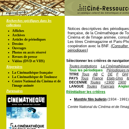
Recherches spécifiques dans les
collections
Notices descriptives des périodique
Affiches
française, de la Cinémathèque de To
Archives
Cinéma et de l'image animée, consul
Articles de périodiques
Les titres Cinémagazine et Paris-Ph
Dessins
coopération avec la BNF.
(Consulter 
Ouvrages
périodiques)
Photos en accés réservé
Revues de presse
Sélectionner les critères de navigation
Vidéos (DVD et VHS)
Toutes institutions
La Cinémathèque 
Répertoires
Tous les périodiques
Périodiques n
La Cinémathèque française
TITRE
Tous
AB
C
DE
F
GHI
La Cinémathèque de Toulouse
PAYS
Tous
France
Etats-Unis
I
Centre National du Cinéma et de
DECENNIE
Toutes
<1900
1900
l'image animée
LANGUE
Toutes
Français
Anglai
Partenaires
Réinitialiser les critères
Monthly film bulletin
(1934 - 1991)
Centre National du Cinéma et de l'ima