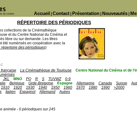
Accueil
Contact
Présentation
Nouveautés
Me
|
|
|
|
RÉPERTOIRE DES PÉRIODIQUES
des collections de la Cinémathèque
ouse et du Centre National du Cinéma et
ès libre ou sur demande. Les titres
 été numérisés en coopération avec la
u répertoire des périodiques)
 :
française
La Cinémathèque de Toulouse
Centre National du Cinéma et de l
umérisés
JKL
MNO
PQ
R
S
TUVWZ
0-9
talie
Belgique
Grde-Bretagne
Espagne
Allemagne
Canada
Suisse
Aut
1910
1920
1930
1940
1950
1960
1970
1980
1990
>2000
s
Italien
Espagnol
Allemand
Autres
ge animée - 0 périodiques sur 245