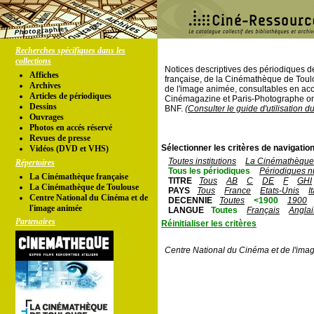
Recherches spécifiques dans les
collections
Notices descriptives des périodiques 
Affiches
française, de la Cinémathèque de Toul
Archives
de l'image animée, consultables en acc
Articles de périodiques
Cinémagazine et Paris-Photographe ont
Dessins
BNF.
(Consulter le guide d'utilisation d
Ouvrages
Photos en accés réservé
Revues de presse
Sélectionner les critères de navigation
Vidéos (DVD et VHS)
Toutes institutions
La Cinémathèque 
Répertoires
Tous les périodiques
Périodiques n
La Cinémathèque française
TITRE
Tous
AB
C
DE
F
GHI
La Cinémathèque de Toulouse
PAYS
Tous
France
Etats-Unis
I
Centre National du Cinéma et de
DECENNIE
Toutes
<1900
1900
l'image animée
LANGUE
Toutes
Français
Anglai
Partenaires
Réinitialiser les critères
Centre National du Cinéma et de l'ima