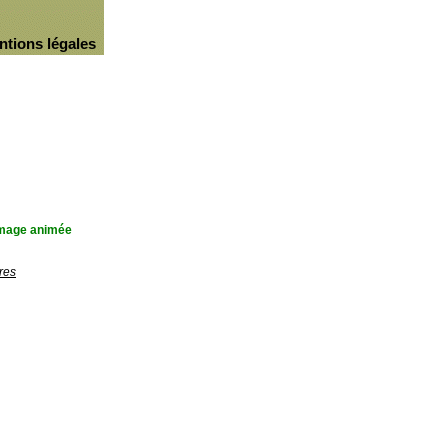
ntions légales
'image animée
res