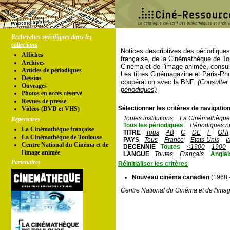
Recherches spécifiques dans les
collections
Notices descriptives des périodique
Affiches
française, de la Cinémathèque de To
Archives
Cinéma et de l'image animée, consul
Articles de périodiques
Les titres Cinémagazine et Paris-Ph
Dessins
coopération avec la BNF.
(Consulter 
Ouvrages
périodiques)
Photos en accés réservé
Revues de presse
Sélectionner les critères de navigation
Vidéos (DVD et VHS)
Toutes institutions
La Cinémathèque 
Répertoires
Tous les périodiques
Périodiques n
La Cinémathèque française
TITRE
Tous
AB
C
DE
F
GHI
La Cinémathèque de Toulouse
PAYS
Tous
France
Etats-Unis
I
Centre National du Cinéma et de
DECENNIE
Toutes
<1900
1900
l'image animée
LANGUE
Toutes
Français
Anglai
Partenaires
Réinitialiser les critères
Nouveau cinéma canadien
(1968 
Centre National du Cinéma et de l'ima