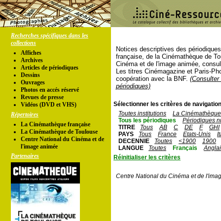
Recherches spécifiques dans les
collections
Notices descriptives des périodique
Affiches
française, de la Cinémathèque de To
Archives
Cinéma et de l'image animée, consul
Articles de périodiques
Les titres Cinémagazine et Paris-Ph
Dessins
coopération avec la BNF.
(Consulter 
Ouvrages
périodiques)
Photos en accés réservé
Revues de presse
Sélectionner les critères de navigation
Vidéos (DVD et VHS)
Toutes institutions
La Cinémathèque 
Répertoires
Tous les périodiques
Périodiques n
La Cinémathèque française
TITRE
Tous
AB
C
DE
F
GHI
La Cinémathèque de Toulouse
PAYS
Tous
France
Etats-Unis
I
Centre National du Cinéma et de
DECENNIE
Toutes
<1900
1900
l'image animée
LANGUE
Toutes
Français
Angla
Partenaires
Réinitialiser les critères
Centre National du Cinéma et de l'ima