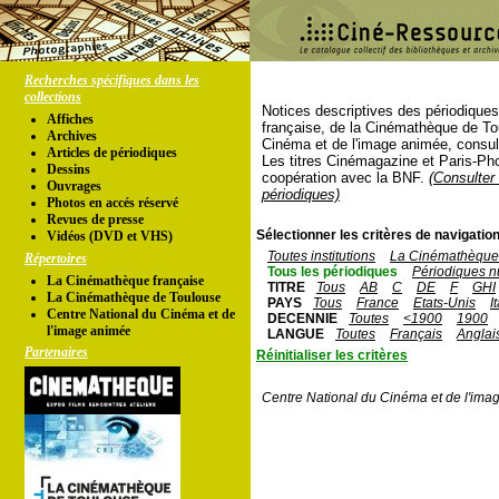
Recherches spécifiques dans les
collections
Notices descriptives des périodique
Affiches
française, de la Cinémathèque de To
Archives
Cinéma et de l'image animée, consul
Articles de périodiques
Les titres Cinémagazine et Paris-Ph
Dessins
coopération avec la BNF.
(Consulter 
Ouvrages
périodiques)
Photos en accés réservé
Revues de presse
Sélectionner les critères de navigation
Vidéos (DVD et VHS)
Toutes institutions
La Cinémathèque 
Répertoires
Tous les périodiques
Périodiques n
La Cinémathèque française
TITRE
Tous
AB
C
DE
F
GHI
La Cinémathèque de Toulouse
PAYS
Tous
France
Etats-Unis
I
Centre National du Cinéma et de
DECENNIE
Toutes
<1900
1900
l'image animée
LANGUE
Toutes
Français
Anglai
Partenaires
Réinitialiser les critères
Centre National du Cinéma et de l'ima