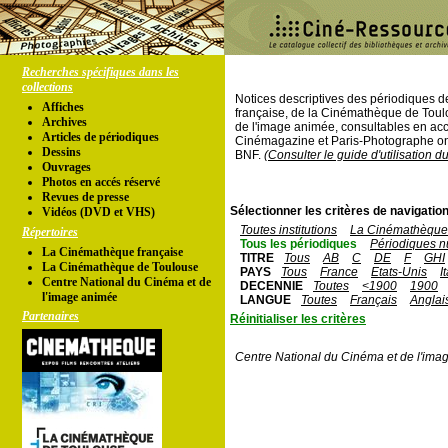
Recherches spécifiques dans les
collections
Notices descriptives des périodiques 
Affiches
française, de la Cinémathèque de Toul
Archives
de l'image animée, consultables en acc
Articles de périodiques
Cinémagazine et Paris-Photographe ont
Dessins
BNF.
(Consulter le guide d'utilisation d
Ouvrages
Photos en accés réservé
Revues de presse
Sélectionner les critères de navigation
Vidéos (DVD et VHS)
Toutes institutions
La Cinémathèque 
Répertoires
Tous les périodiques
Périodiques n
La Cinémathèque française
TITRE
Tous
AB
C
DE
F
GHI
La Cinémathèque de Toulouse
PAYS
Tous
France
Etats-Unis
I
Centre National du Cinéma et de
DECENNIE
Toutes
<1900
1900
l'image animée
LANGUE
Toutes
Français
Anglai
Partenaires
Réinitialiser les critères
Centre National du Cinéma et de l'ima