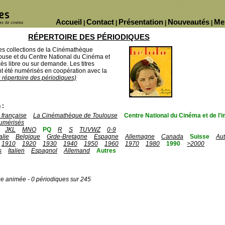
Accueil
Contact
Présentation
Nouveautés
Me
|
|
|
|
RÉPERTOIRE DES PÉRIODIQUES
des collections de la Cinémathèque
ouse et du Centre National du Cinéma et
ès libre ou sur demande. Les titres
 été numérisés en coopération avec la
u répertoire des périodiques)
 :
française
La Cinémathèque de Toulouse
Centre National du Cinéma et de l
umérisés
JKL
MNO
PQ
R
S
TUVWZ
0-9
talie
Belgique
Grde-Bretagne
Espagne
Allemagne
Canada
Suisse
Aut
1910
1920
1930
1940
1950
1960
1970
1980
1990
>2000
s
Italien
Espagnol
Allemand
Autres
ge animée - 0 périodiques sur 245