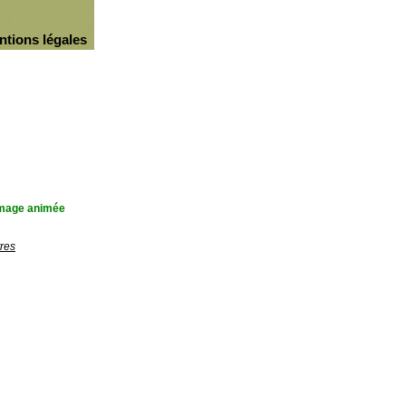
ntions légales
'image animée
res