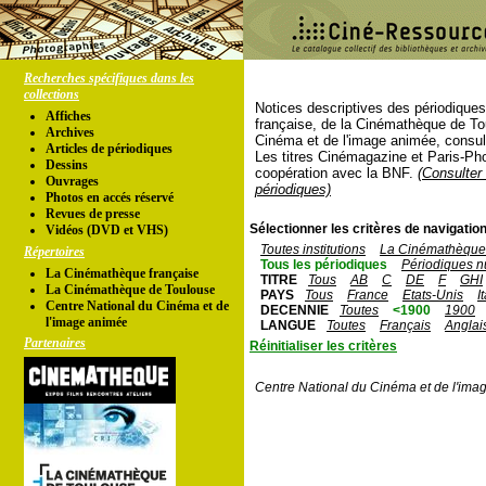
Recherches spécifiques dans les
collections
Notices descriptives des périodique
Affiches
française, de la Cinémathèque de To
Archives
Cinéma et de l'image animée, consul
Articles de périodiques
Les titres Cinémagazine et Paris-Ph
Dessins
coopération avec la BNF.
(Consulter 
Ouvrages
périodiques)
Photos en accés réservé
Revues de presse
Sélectionner les critères de navigation
Vidéos (DVD et VHS)
Toutes institutions
La Cinémathèque 
Répertoires
Tous les périodiques
Périodiques n
La Cinémathèque française
TITRE
Tous
AB
C
DE
F
GHI
La Cinémathèque de Toulouse
PAYS
Tous
France
Etats-Unis
I
Centre National du Cinéma et de
DECENNIE
Toutes
<1900
1900
l'image animée
LANGUE
Toutes
Français
Anglai
Partenaires
Réinitialiser les critères
Centre National du Cinéma et de l'ima