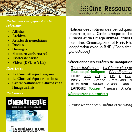
Recherches spécifiques dans les
collections
Notices descriptives des périodique
Affiches
française, de la Cinémathèque de To
Archives
Cinéma et de l'image animée, consul
Articles de périodiques
Les titres Cinémagazine et Paris-Ph
Dessins
coopération avec la BNF.
(Consulter 
Ouvrages
périodiques)
Photos en accés réservé
Revues de presse
Sélectionner les critères de navigation
Vidéos (DVD et VHS)
Toutes institutions
La Cinémathèque 
Répertoires
Tous les périodiques
Périodiques n
La Cinémathèque française
TITRE
Tous
AB
C
DE
F
GHI
La Cinémathèque de Toulouse
PAYS
Tous
France
Etats-Unis
I
Centre National du Cinéma et de
DECENNIE
Toutes
<1900
1900
l'image animée
LANGUE
Toutes
Français
Anglai
Partenaires
Réinitialiser les critères
Centre National du Cinéma et de l'ima