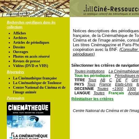
Recherches spécifiques dans les
collections
Notices descriptives des périodique
Affiches
française, de la Cinémathèque de To
Archives
Cinéma et de l'image animée, consul
Articles de périodiques
Les titres Cinémagazine et Paris-Ph
Dessins
coopération avec la BNF.
(Consulter 
Ouvrages
périodiques)
Photos en accés réservé
Revues de presse
Sélectionner les critères de navigation
Vidéos (DVD et VHS)
Toutes institutions
La Cinémathèque 
Répertoires
Tous les périodiques
Périodiques n
La Cinémathèque française
TITRE
Tous
AB
C
DE
F
GHI
La Cinémathèque de Toulouse
PAYS
Tous
France
Etats-Unis
I
Centre National du Cinéma et de
DECENNIE
Toutes
<1900
1900
l'image animée
LANGUE
Toutes
Français
Angla
Partenaires
Réinitialiser les critères
Centre National du Cinéma et de l'ima