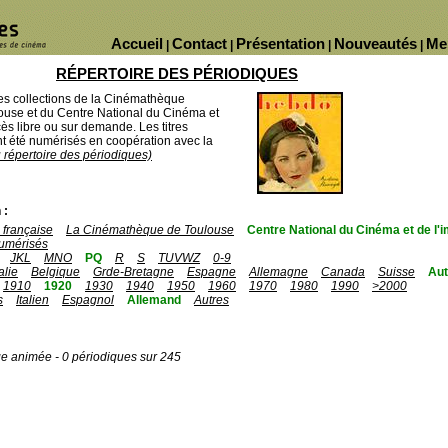
Accueil
Contact
Présentation
Nouveautés
Me
|
|
|
|
RÉPERTOIRE DES PÉRIODIQUES
des collections de la Cinémathèque
ouse et du Centre National du Cinéma et
ès libre ou sur demande. Les titres
 été numérisés en coopération avec la
u répertoire des périodiques)
 :
française
La Cinémathèque de Toulouse
Centre National du Cinéma et de l
umérisés
JKL
MNO
PQ
R
S
TUVWZ
0-9
talie
Belgique
Grde-Bretagne
Espagne
Allemagne
Canada
Suisse
Aut
1910
1920
1930
1940
1950
1960
1970
1980
1990
>2000
s
Italien
Espagnol
Allemand
Autres
ge animée - 0 périodiques sur 245