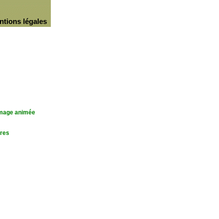
ntions légales
'image animée
res