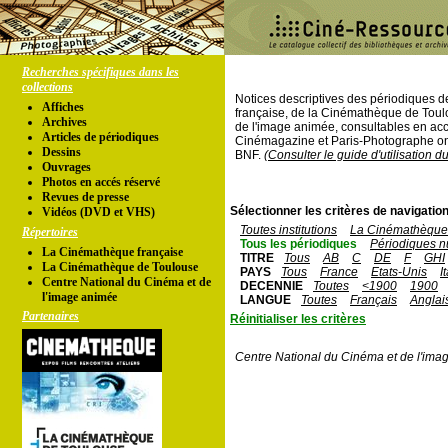
Recherches spécifiques dans les
collections
Notices descriptives des périodiques 
Affiches
française, de la Cinémathèque de Toul
Archives
de l'image animée, consultables en acc
Articles de périodiques
Cinémagazine et Paris-Photographe ont
Dessins
BNF.
(Consulter le guide d'utilisation d
Ouvrages
Photos en accés réservé
Revues de presse
Sélectionner les critères de navigation
Vidéos (DVD et VHS)
Toutes institutions
La Cinémathèque 
Répertoires
Tous les périodiques
Périodiques n
La Cinémathèque française
TITRE
Tous
AB
C
DE
F
GHI
La Cinémathèque de Toulouse
PAYS
Tous
France
Etats-Unis
I
Centre National du Cinéma et de
DECENNIE
Toutes
<1900
1900
l'image animée
LANGUE
Toutes
Français
Anglai
Partenaires
Réinitialiser les critères
Centre National du Cinéma et de l'ima