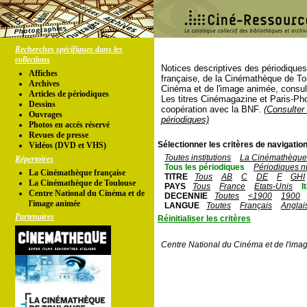
Recherches spécifiques dans les
collections
Notices descriptives des périodique
Affiches
française, de la Cinémathèque de To
Archives
Cinéma et de l'image animée, consul
Articles de périodiques
Les titres Cinémagazine et Paris-Ph
Dessins
coopération avec la BNF.
(Consulter 
Ouvrages
périodiques)
Photos en accés réservé
Revues de presse
Sélectionner les critères de navigation
Vidéos (DVD et VHS)
Toutes institutions
La Cinémathèque 
Répertoires
Tous les périodiques
Périodiques n
La Cinémathèque française
TITRE
Tous
AB
C
DE
F
GHI
La Cinémathèque de Toulouse
PAYS
Tous
France
Etats-Unis
I
Centre National du Cinéma et de
DECENNIE
Toutes
<1900
1900
l'image animée
LANGUE
Toutes
Français
Anglai
Partenaires
Réinitialiser les critères
Centre National du Cinéma et de l'ima