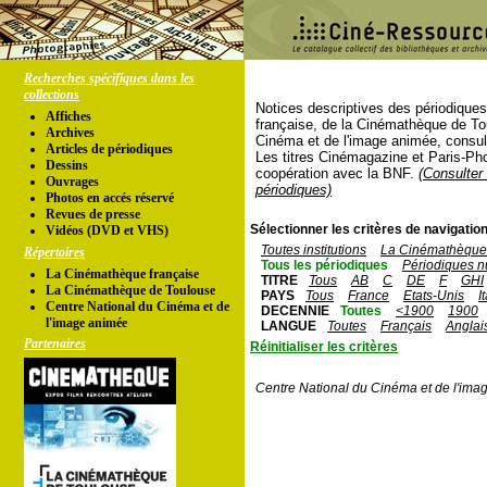
Recherches spécifiques dans les
collections
Notices descriptives des périodique
Affiches
française, de la Cinémathèque de To
Archives
Cinéma et de l'image animée, consul
Articles de périodiques
Les titres Cinémagazine et Paris-Ph
Dessins
coopération avec la BNF.
(Consulter 
Ouvrages
périodiques)
Photos en accés réservé
Revues de presse
Sélectionner les critères de navigation
Vidéos (DVD et VHS)
Toutes institutions
La Cinémathèque 
Répertoires
Tous les périodiques
Périodiques n
La Cinémathèque française
TITRE
Tous
AB
C
DE
F
GHI
La Cinémathèque de Toulouse
PAYS
Tous
France
Etats-Unis
I
Centre National du Cinéma et de
DECENNIE
Toutes
<1900
1900
l'image animée
LANGUE
Toutes
Français
Anglai
Partenaires
Réinitialiser les critères
Centre National du Cinéma et de l'ima