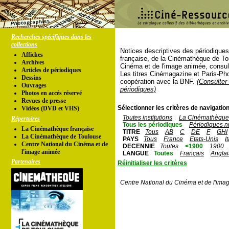
Recherches spécifiques dans les
collections
Notices descriptives des périodique
Affiches
française, de la Cinémathèque de To
Archives
Cinéma et de l'image animée, consul
Articles de périodiques
Les titres Cinémagazine et Paris-Ph
Dessins
coopération avec la BNF.
(Consulter 
Ouvrages
périodiques)
Photos en accés réservé
Revues de presse
Sélectionner les critères de navigation
Vidéos (DVD et VHS)
Toutes institutions
La Cinémathèque 
Répertoires
Tous les périodiques
Périodiques n
La Cinémathèque française
TITRE
Tous
AB
C
DE
F
GHI
La Cinémathèque de Toulouse
PAYS
Tous
France
Etats-Unis
I
Centre National du Cinéma et de
DECENNIE
Toutes
<1900
1900
l'image animée
LANGUE
Toutes
Français
Anglai
Partenaires
Réinitialiser les critères
Centre National du Cinéma et de l'ima