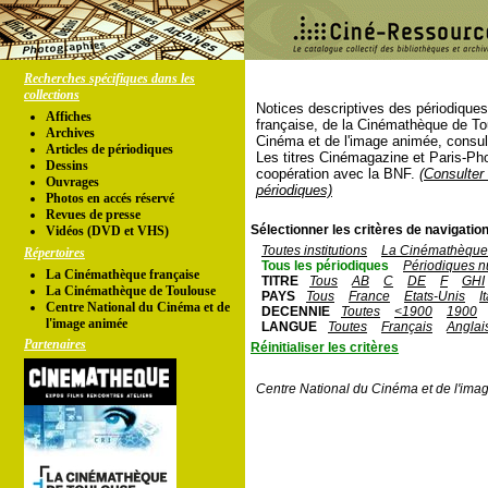
Recherches spécifiques dans les
collections
Notices descriptives des périodique
Affiches
française, de la Cinémathèque de To
Archives
Cinéma et de l'image animée, consul
Articles de périodiques
Les titres Cinémagazine et Paris-Ph
Dessins
coopération avec la BNF.
(Consulter 
Ouvrages
périodiques)
Photos en accés réservé
Revues de presse
Sélectionner les critères de navigation
Vidéos (DVD et VHS)
Toutes institutions
La Cinémathèque 
Répertoires
Tous les périodiques
Périodiques n
La Cinémathèque française
TITRE
Tous
AB
C
DE
F
GHI
La Cinémathèque de Toulouse
PAYS
Tous
France
Etats-Unis
I
Centre National du Cinéma et de
DECENNIE
Toutes
<1900
1900
l'image animée
LANGUE
Toutes
Français
Anglai
Partenaires
Réinitialiser les critères
Centre National du Cinéma et de l'ima