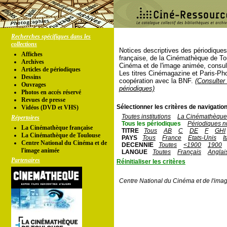
Recherches spécifiques dans les
collections
Notices descriptives des périodique
Affiches
française, de la Cinémathèque de To
Archives
Cinéma et de l'image animée, consul
Articles de périodiques
Les titres Cinémagazine et Paris-Ph
Dessins
coopération avec la BNF.
(Consulter 
Ouvrages
périodiques)
Photos en accés réservé
Revues de presse
Sélectionner les critères de navigation
Vidéos (DVD et VHS)
Toutes institutions
La Cinémathèque 
Répertoires
Tous les périodiques
Périodiques n
La Cinémathèque française
TITRE
Tous
AB
C
DE
F
GHI
La Cinémathèque de Toulouse
PAYS
Tous
France
Etats-Unis
I
Centre National du Cinéma et de
DECENNIE
Toutes
<1900
1900
l'image animée
LANGUE
Toutes
Français
Anglai
Partenaires
Réinitialiser les critères
Centre National du Cinéma et de l'ima