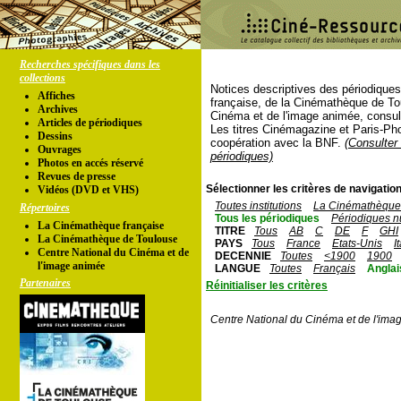
Recherches spécifiques dans les
collections
Notices descriptives des périodique
Affiches
française, de la Cinémathèque de To
Archives
Cinéma et de l'image animée, consul
Articles de périodiques
Les titres Cinémagazine et Paris-Ph
Dessins
coopération avec la BNF.
(Consulter 
Ouvrages
périodiques)
Photos en accés réservé
Revues de presse
Sélectionner les critères de navigation
Vidéos (DVD et VHS)
Toutes institutions
La Cinémathèque 
Répertoires
Tous les périodiques
Périodiques n
La Cinémathèque française
TITRE
Tous
AB
C
DE
F
GHI
La Cinémathèque de Toulouse
PAYS
Tous
France
Etats-Unis
I
Centre National du Cinéma et de
DECENNIE
Toutes
<1900
1900
l'image animée
LANGUE
Toutes
Français
Anglai
Partenaires
Réinitialiser les critères
Centre National du Cinéma et de l'ima