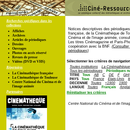
Recherches spécifiques dans les
collections
Notices descriptives des périodique
Affiches
française, de la Cinémathèque de To
Archives
Cinéma et de l'image animée, consul
Articles de périodiques
Les titres Cinémagazine et Paris-Ph
Dessins
coopération avec la BNF.
(Consulter 
Ouvrages
périodiques)
Photos en accés réservé
Revues de presse
Sélectionner les critères de navigation
Vidéos (DVD et VHS)
Toutes institutions
La Cinémathèque 
Répertoires
Tous les périodiques
Périodiques n
La Cinémathèque française
TITRE
Tous
AB
C
DE
F
GHI
La Cinémathèque de Toulouse
PAYS
Tous
France
Etats-Unis
I
Centre National du Cinéma et de
DECENNIE
Toutes
<1900
1900
l'image animée
LANGUE
Toutes
Français
Angla
Partenaires
Réinitialiser les critères
Centre National du Cinéma et de l'ima