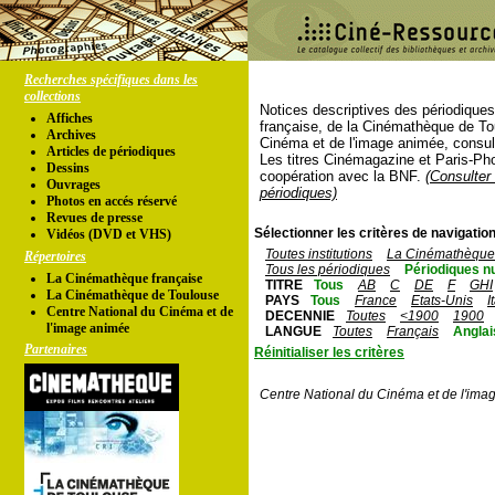
Recherches spécifiques dans les
collections
Notices descriptives des périodique
Affiches
française, de la Cinémathèque de To
Archives
Cinéma et de l'image animée, consul
Articles de périodiques
Les titres Cinémagazine et Paris-Ph
Dessins
coopération avec la BNF.
(Consulter 
Ouvrages
périodiques)
Photos en accés réservé
Revues de presse
Sélectionner les critères de navigation
Vidéos (DVD et VHS)
Toutes institutions
La Cinémathèque 
Répertoires
Tous les périodiques
Périodiques n
La Cinémathèque française
TITRE
Tous
AB
C
DE
F
GHI
La Cinémathèque de Toulouse
PAYS
Tous
France
Etats-Unis
I
Centre National du Cinéma et de
DECENNIE
Toutes
<1900
1900
l'image animée
LANGUE
Toutes
Français
Anglai
Partenaires
Réinitialiser les critères
Centre National du Cinéma et de l'ima