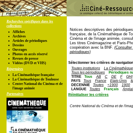
Recherches spécifiques dans les
collections
Notices descriptives des périodique
Affiches
française, de la Cinémathèque de To
Archives
Cinéma et de l'image animée, consul
Articles de périodiques
Les titres Cinémagazine et Paris-Ph
Dessins
coopération avec la BNF.
(Consulter 
Ouvrages
périodiques)
Photos en accés réservé
Revues de presse
Sélectionner les critères de navigation
Vidéos (DVD et VHS)
Toutes institutions
La Cinémathèque 
Répertoires
Tous les périodiques
Périodiques n
La Cinémathèque française
TITRE
Tous
AB
C
DE
F
GHI
La Cinémathèque de Toulouse
PAYS
Tous
France
Etats-Unis
I
Centre National du Cinéma et de
DECENNIE
Toutes
<1900
1900
l'image animée
LANGUE
Toutes
Français
Angla
Partenaires
Réinitialiser les critères
Centre National du Cinéma et de l'ima