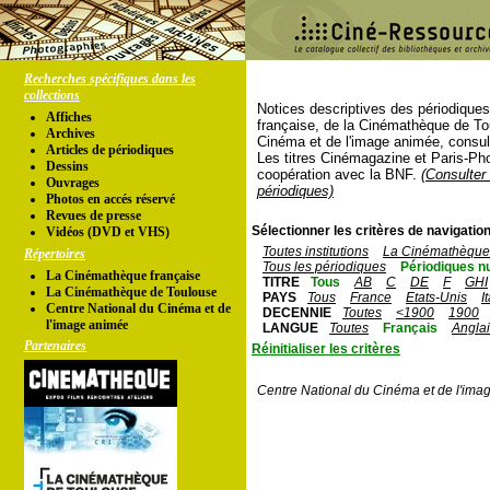
Recherches spécifiques dans les
collections
Notices descriptives des périodique
Affiches
française, de la Cinémathèque de To
Archives
Cinéma et de l'image animée, consul
Articles de périodiques
Les titres Cinémagazine et Paris-Ph
Dessins
coopération avec la BNF.
(Consulter 
Ouvrages
périodiques)
Photos en accés réservé
Revues de presse
Sélectionner les critères de navigation
Vidéos (DVD et VHS)
Toutes institutions
La Cinémathèque 
Répertoires
Tous les périodiques
Périodiques n
La Cinémathèque française
TITRE
Tous
AB
C
DE
F
GHI
La Cinémathèque de Toulouse
PAYS
Tous
France
Etats-Unis
I
Centre National du Cinéma et de
DECENNIE
Toutes
<1900
1900
l'image animée
LANGUE
Toutes
Français
Angla
Partenaires
Réinitialiser les critères
Centre National du Cinéma et de l'ima