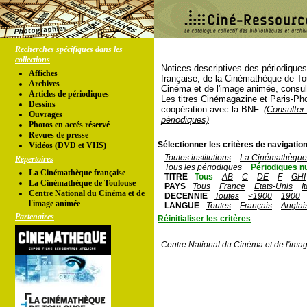
Recherches spécifiques dans les
collections
Notices descriptives des périodique
Affiches
française, de la Cinémathèque de To
Archives
Cinéma et de l'image animée, consul
Articles de périodiques
Les titres Cinémagazine et Paris-Ph
Dessins
coopération avec la BNF.
(Consulter 
Ouvrages
périodiques)
Photos en accés réservé
Revues de presse
Sélectionner les critères de navigation
Vidéos (DVD et VHS)
Toutes institutions
La Cinémathèque 
Répertoires
Tous les périodiques
Périodiques n
La Cinémathèque française
TITRE
Tous
AB
C
DE
F
GHI
La Cinémathèque de Toulouse
PAYS
Tous
France
Etats-Unis
I
Centre National du Cinéma et de
DECENNIE
Toutes
<1900
1900
l'image animée
LANGUE
Toutes
Français
Anglai
Partenaires
Réinitialiser les critères
Centre National du Cinéma et de l'ima