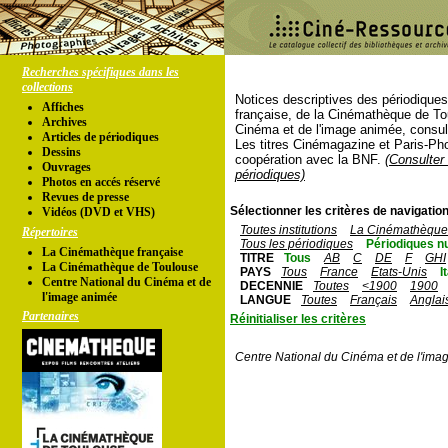
Recherches spécifiques dans les
collections
Notices descriptives des périodique
Affiches
française, de la Cinémathèque de To
Archives
Cinéma et de l'image animée, consul
Articles de périodiques
Les titres Cinémagazine et Paris-Ph
Dessins
coopération avec la BNF.
(Consulter 
Ouvrages
périodiques)
Photos en accés réservé
Revues de presse
Sélectionner les critères de navigation
Vidéos (DVD et VHS)
Toutes institutions
La Cinémathèque 
Répertoires
Tous les périodiques
Périodiques n
La Cinémathèque française
TITRE
Tous
AB
C
DE
F
GHI
La Cinémathèque de Toulouse
PAYS
Tous
France
Etats-Unis
I
Centre National du Cinéma et de
DECENNIE
Toutes
<1900
1900
l'image animée
LANGUE
Toutes
Français
Anglai
Partenaires
Réinitialiser les critères
Centre National du Cinéma et de l'ima