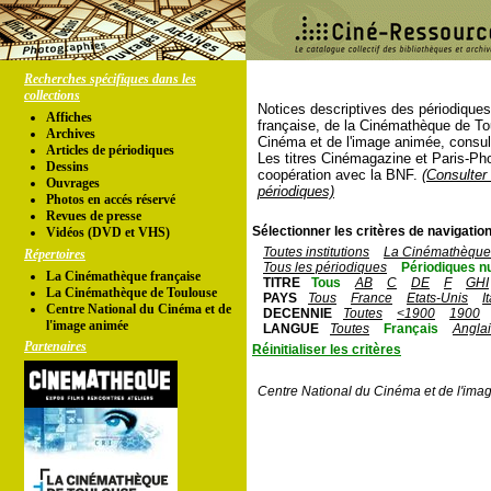
Recherches spécifiques dans les
collections
Notices descriptives des périodique
Affiches
française, de la Cinémathèque de To
Archives
Cinéma et de l'image animée, consul
Articles de périodiques
Les titres Cinémagazine et Paris-Ph
Dessins
coopération avec la BNF.
(Consulter 
Ouvrages
périodiques)
Photos en accés réservé
Revues de presse
Sélectionner les critères de navigation
Vidéos (DVD et VHS)
Toutes institutions
La Cinémathèque 
Répertoires
Tous les périodiques
Périodiques n
La Cinémathèque française
TITRE
Tous
AB
C
DE
F
GHI
La Cinémathèque de Toulouse
PAYS
Tous
France
Etats-Unis
I
Centre National du Cinéma et de
DECENNIE
Toutes
<1900
1900
l'image animée
LANGUE
Toutes
Français
Angla
Partenaires
Réinitialiser les critères
Centre National du Cinéma et de l'ima