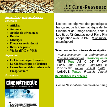
Recherches spécifiques dans les
collections
Notices descriptives des périodique
Affiches
française, de la Cinémathèque de To
Archives
Cinéma et de l'image animée, consul
Articles de périodiques
Les titres Cinémagazine et Paris-Ph
Dessins
coopération avec la BNF.
(Consulter 
Ouvrages
périodiques)
Photos en accés réservé
Revues de presse
Sélectionner les critères de navigation
Vidéos (DVD et VHS)
Toutes institutions
La Cinémathèque 
Répertoires
Tous les périodiques
Périodiques n
La Cinémathèque française
TITRE
Tous
AB
C
DE
F
GHI
La Cinémathèque de Toulouse
PAYS
Tous
France
Etats-Unis
I
Centre National du Cinéma et de
DECENNIE
Toutes
<1900
1900
l'image animée
LANGUE
Toutes
Français
Anglai
Partenaires
Réinitialiser les critères
Centre National du Cinéma et de l'ima