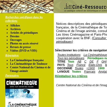
Recherches spécifiques dans les
collections
Notices descriptives des périodique
Affiches
française, de la Cinémathèque de To
Archives
Cinéma et de l'image animée, consul
Articles de périodiques
Les titres Cinémagazine et Paris-Ph
Dessins
coopération avec la BNF.
(Consulter 
Ouvrages
périodiques)
Photos en accés réservé
Revues de presse
Sélectionner les critères de navigation
Vidéos (DVD et VHS)
Toutes institutions
La Cinémathèque 
Répertoires
Tous les périodiques
Périodiques n
La Cinémathèque française
TITRE
Tous
AB
C
DE
F
GHI
La Cinémathèque de Toulouse
PAYS
Tous
France
Etats-Unis
I
Centre National du Cinéma et de
DECENNIE
Toutes
<1900
1900
l'image animée
LANGUE
Toutes
Français
Anglai
Partenaires
Réinitialiser les critères
Centre National du Cinéma et de l'ima