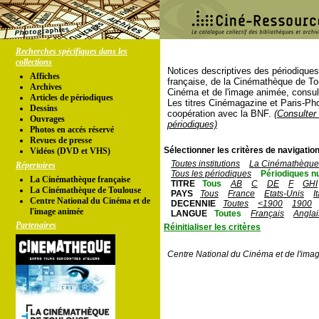
Recherches spécifiques dans les
collections
Notices descriptives des périodique
Affiches
française, de la Cinémathèque de To
Archives
Cinéma et de l'image animée, consul
Articles de périodiques
Les titres Cinémagazine et Paris-Ph
Dessins
coopération avec la BNF.
(Consulter 
Ouvrages
périodiques)
Photos en accés réservé
Revues de presse
Sélectionner les critères de navigation
Vidéos (DVD et VHS)
Toutes institutions
La Cinémathèque 
Répertoires
Tous les périodiques
Périodiques n
La Cinémathèque française
TITRE
Tous
AB
C
DE
F
GHI
La Cinémathèque de Toulouse
PAYS
Tous
France
Etats-Unis
I
Centre National du Cinéma et de
DECENNIE
Toutes
<1900
1900
l'image animée
LANGUE
Toutes
Français
Anglai
Partenaires
Réinitialiser les critères
Centre National du Cinéma et de l'ima