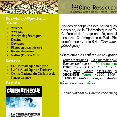
Recherches spécifiques dans les
collections
Notices descriptives des périodique
Affiches
française, de la Cinémathèque de To
Archives
Cinéma et de l'image animée, consul
Articles de périodiques
Les titres Cinémagazine et Paris-Ph
Dessins
coopération avec la BNF.
(Consulter 
Ouvrages
périodiques)
Photos en accés réservé
Revues de presse
Sélectionner les critères de navigation
Vidéos (DVD et VHS)
Toutes institutions
La Cinémathèque 
Répertoires
Tous les périodiques
Périodiques n
La Cinémathèque française
TITRE
Tous
AB
C
DE
F
GHI
La Cinémathèque de Toulouse
PAYS
Tous
France
Etats-Unis
I
Centre National du Cinéma et de
DECENNIE
Toutes
<1900
1900
l'image animée
LANGUE
Toutes
Français
Anglai
Partenaires
Réinitialiser les critères
Centre National du Cinéma et de l'ima