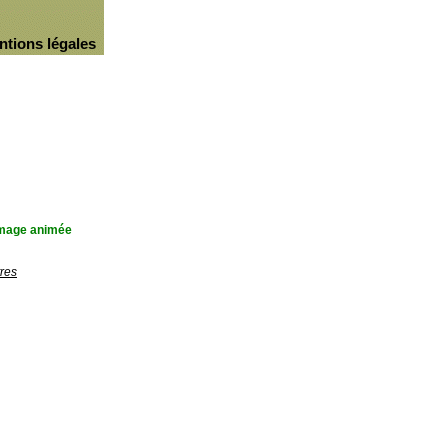
ntions légales
'image animée
res