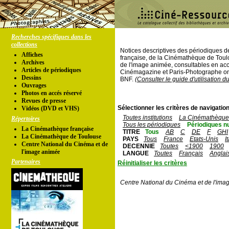
Recherches spécifiques dans les
collections
Notices descriptives des périodiques 
Affiches
française, de la Cinémathèque de Toul
Archives
de l'image animée, consultables en acc
Articles de périodiques
Cinémagazine et Paris-Photographe ont
Dessins
BNF.
(Consulter le guide d'utilisation d
Ouvrages
Photos en accés réservé
Revues de presse
Sélectionner les critères de navigation
Vidéos (DVD et VHS)
Toutes institutions
La Cinémathèque 
Répertoires
Tous les périodiques
Périodiques n
La Cinémathèque française
TITRE
Tous
AB
C
DE
F
GHI
La Cinémathèque de Toulouse
PAYS
Tous
France
Etats-Unis
I
Centre National du Cinéma et de
DECENNIE
Toutes
<1900
1900
l'image animée
LANGUE
Toutes
Français
Anglai
Partenaires
Réinitialiser les critères
Centre National du Cinéma et de l'ima