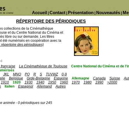
Accueil
Contact
Présentation
Nouveautés
Me
|
|
|
|
RÉPERTOIRE DES PÉRIODIQUES
des collections de la Cinémathèque
ouse et du Centre National du Cinéma et
ès libre ou sur demande. Les titres
 été numérisés en coopération avec la
u répertoire des périodiques)
 :
française
La Cinémathèque de Toulouse
Centre National du Cinéma et de l
umérisés
JKL
MNO
PQ
R
S
TUVWZ
0-9
talie
Belgique
Grde-Bretagne
Espagne
Allemagne
Canada
Suisse
Aut
1910
1920
1930
1940
1950
1960
1970
1980
1990
>2000
s
Italien
Espagnol
Allemand
Autres
ge animée - 0 périodiques sur 245