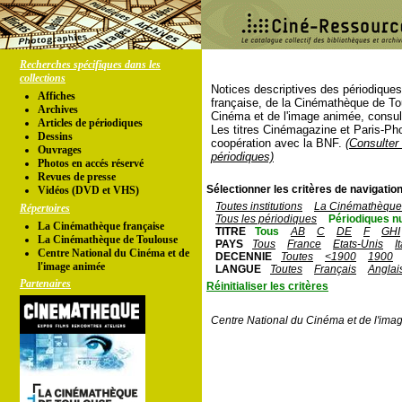
Recherches spécifiques dans les
collections
Notices descriptives des périodique
Affiches
française, de la Cinémathèque de To
Archives
Cinéma et de l'image animée, consul
Articles de périodiques
Les titres Cinémagazine et Paris-Ph
Dessins
coopération avec la BNF.
(Consulter 
Ouvrages
périodiques)
Photos en accés réservé
Revues de presse
Sélectionner les critères de navigation
Vidéos (DVD et VHS)
Toutes institutions
La Cinémathèque 
Répertoires
Tous les périodiques
Périodiques n
La Cinémathèque française
TITRE
Tous
AB
C
DE
F
GHI
La Cinémathèque de Toulouse
PAYS
Tous
France
Etats-Unis
I
Centre National du Cinéma et de
DECENNIE
Toutes
<1900
1900
l'image animée
LANGUE
Toutes
Français
Anglai
Partenaires
Réinitialiser les critères
Centre National du Cinéma et de l'ima