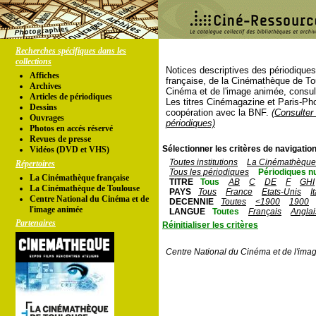
Recherches spécifiques dans les
collections
Notices descriptives des périodique
Affiches
française, de la Cinémathèque de To
Archives
Cinéma et de l'image animée, consul
Articles de périodiques
Les titres Cinémagazine et Paris-Ph
Dessins
coopération avec la BNF.
(Consulter 
Ouvrages
périodiques)
Photos en accés réservé
Revues de presse
Sélectionner les critères de navigation
Vidéos (DVD et VHS)
Toutes institutions
La Cinémathèque 
Répertoires
Tous les périodiques
Périodiques n
La Cinémathèque française
TITRE
Tous
AB
C
DE
F
GHI
La Cinémathèque de Toulouse
PAYS
Tous
France
Etats-Unis
I
Centre National du Cinéma et de
DECENNIE
Toutes
<1900
1900
l'image animée
LANGUE
Toutes
Français
Anglai
Partenaires
Réinitialiser les critères
Centre National du Cinéma et de l'ima