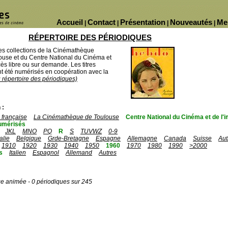
Accueil
Contact
Présentation
Nouveautés
Me
|
|
|
|
RÉPERTOIRE DES PÉRIODIQUES
des collections de la Cinémathèque
ouse et du Centre National du Cinéma et
ès libre ou sur demande. Les titres
 été numérisés en coopération avec la
u répertoire des périodiques)
 :
française
La Cinémathèque de Toulouse
Centre National du Cinéma et de l
umérisés
JKL
MNO
PQ
R
S
TUVWZ
0-9
talie
Belgique
Grde-Bretagne
Espagne
Allemagne
Canada
Suisse
Aut
1910
1920
1930
1940
1950
1960
1970
1980
1990
>2000
s
Italien
Espagnol
Allemand
Autres
ge animée - 0 périodiques sur 245