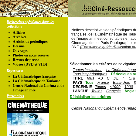
Recherches spécifiques dans les
collections
Notices descriptives des périodiques 
Affiches
française, de la Cinémathèque de Toul
Archives
de l'image animée, consultables en acc
Articles de périodiques
Cinémagazine et Paris-Photographe ont
Dessins
BNF.
(Consulter le guide d'utilisation d
Ouvrages
Photos en accés réservé
Revues de presse
Sélectionner les critères de navigation
Vidéos (DVD et VHS)
Toutes institutions
La Cinémathèque 
Répertoires
Tous les périodiques
Périodiques n
La Cinémathèque française
TITRE
Tous
AB
C
DE
F
GHI
La Cinémathèque de Toulouse
PAYS
Tous
France
Etats-Unis
I
Centre National du Cinéma et de
DECENNIE
Toutes
<1900
1900
l'image animée
LANGUE
Toutes
Français
Anglai
Partenaires
Réinitialiser les critères
Centre National du Cinéma et de l'ima