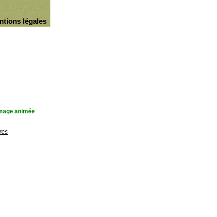
ntions légales
'image animée
res