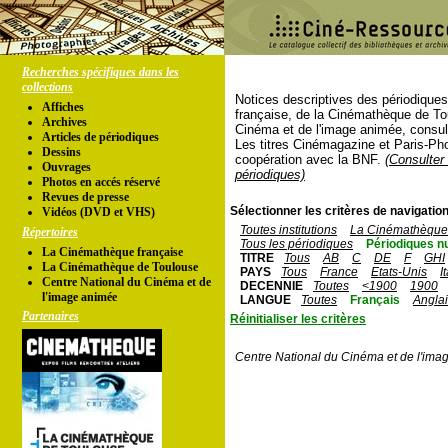
Recherches spécifiques dans les
collections
Notices descriptives des périodique
Affiches
française, de la Cinémathèque de To
Archives
Cinéma et de l'image animée, consul
Articles de périodiques
Les titres Cinémagazine et Paris-Ph
Dessins
coopération avec la BNF.
(Consulter 
Ouvrages
périodiques)
Photos en accés réservé
Revues de presse
Sélectionner les critères de navigation
Vidéos (DVD et VHS)
Toutes institutions
La Cinémathèque 
Répertoires
Tous les périodiques
Périodiques n
La Cinémathèque française
TITRE
Tous
AB
C
DE
F
GHI
La Cinémathèque de Toulouse
PAYS
Tous
France
Etats-Unis
I
Centre National du Cinéma et de
DECENNIE
Toutes
<1900
1900
l'image animée
LANGUE
Toutes
Français
Angla
Partenaires
Réinitialiser les critères
Centre National du Cinéma et de l'ima